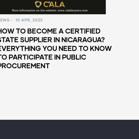
-
10 APR, 2025
NOTICIAS
-
1
 TO BECOME A CERTIFIED
¿Cómo Co
TE SUPPLIER IN NICARAGUA?
Certific
RYTHING YOU NEED TO KNOW
Nicaragu
PARTICIPATE IN PUBLIC
Saber pa
CUREMENT
Contrata