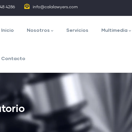
848 4286
info@calalawyers.com
avegación
rincipal
Inicio
Nosotros
Servicios
Multimedia
Contacto
torio