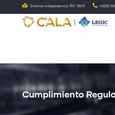
Pasar
Colonia Indepedencia 193. 13011
+(505) 5
al
contenido
N
p
principal
Cumplimiento Regula