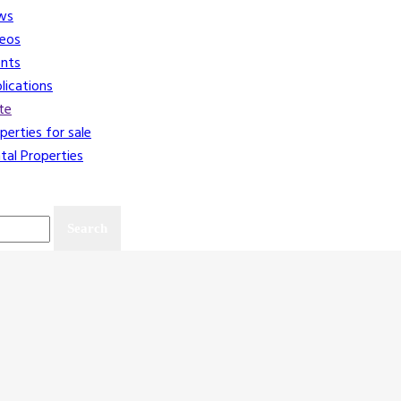
ws
eos
nts
lications
te
perties for sale
tal Properties