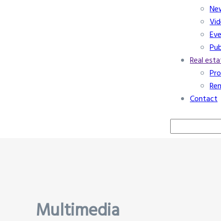
Ne
Vid
Eve
Pub
Real esta
Pro
Ren
Contact
Search
Multimedia