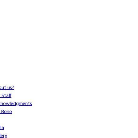
ut us?
 Staff
knowledgments
o Bono
ia
lery