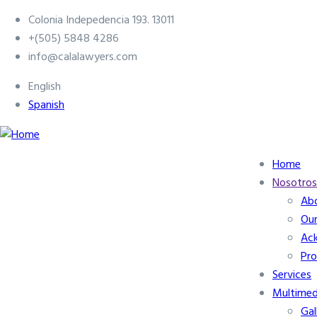
Skip
Colonia Indepedencia 193. 13011
to
+(505) 5848 4286
main
info@calalawyers.com
content
English
Spanish
Home
Navegación
Nosotros
principal
Abo
Our
Ac
Pr
Services
Multimed
Gal