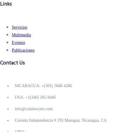
Links
Servicios
Multimedia
Eventos
Publicaciones
Contact Us
NICARAGUA: +(505) 5848 4286
USA: +1(346) 265 8446
info@calalawyers.com
Colonia Independencia # 193 Managua, Nicaragua, CA
13011