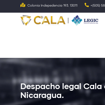
Pasar
Colonia Indepedencia 193. 13011
+(505) 5
al
contenido
N
p
principal
Despacho legal Cala 
Nicaragua.