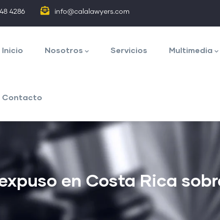
848 4286
info@calalawyers.com
avegación
rincipal
Inicio
Nosotros
Servicios
Multimedia
Contacto
expuso en Costa Rica sobre