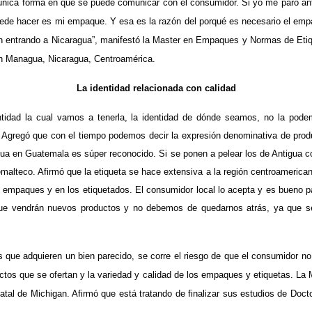
única forma en que se puede comunicar con el consumidor. Si yo me paro ante
uede hacer es mi empaque. Y esa es la razón del porqué es necesario el empaq
án entrando a Nicaragua”, manifestó la Master en Empaques y Normas de Etiqu
 en Managua, Nicaragua, Centroamérica.
La identidad relacionada con calidad
ntidad la cual vamos a tenerla, la identidad de dónde seamos, no la pod
gregó que con el tiempo podemos decir la expresión denominativa de product
gua en Guatemala es súper reconocido. Si se ponen a pelear los de Antigua 
temalteco. Afirmó que la etiqueta se hace extensiva a la región centroameri
s empaques y en los etiquetados. El consumidor local lo acepta y es bueno p
ue vendrán nuevos productos y no debemos de quedarnos atrás, ya que se 
que adquieren un bien parecido, se corre el riesgo de que el consumidor no l
uctos que se ofertan y la variedad y calidad de los empaques y etiquetas. L
tal de Michigan. Afirmó que está tratando de finalizar sus estudios de Doct