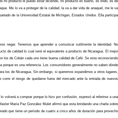
 mi producto le puedo estar diciendo, mi producto es bueno, es lindo, es d
ue. Me lo va a proteger de la calidad, la va a dar vida de anaquel, me le va
etado de la Universidad Estatal de Michigan, Estados Unidos. Ella participa
emos negar. Tenemos que aprender a comunicar sutilmente la identidad. No
o de calidad lo cual será el equivalente a producto de Nicaragua. El mejor
con los de Cobán cada uno tiene buena calidad de Café. Se esta reconociendo
cana porque es una referencia. Los consumidores generalmente no saben dónde
ara los de Nicaragua. Sin embargo, si queremos expandirnos a otros lugares,
corre el riesgo de quedarse fuera del mercado ante la entrada de nuevos
o volverá a comprar porque lo hizo por confusión, expresó al referirse a una
a Master María Paz González Mulet afirmó que esta brindando una charla sobre
orado que tiene un período de cuatro a cinco años de duración para provecho