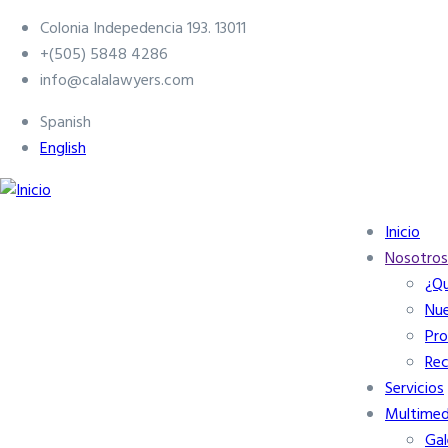
Pasar
Colonia Indepedencia 193. 13011
al
+(505) 5848 4286
contenido
info@calalawyers.com
principal
Spanish
English
Inicio
Navegación
Nosotros
principal
¿Q
Nue
Pr
Re
Servicios
Multimed
Gal