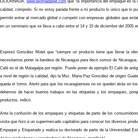
LAJORNADA,
www.lajornadanet.com
que “la importancia del empaque es la 
calidad, cómprelo. Si no estoy parada frente a mi producto lo único que lo p
permitir entrar al mercado global o competir con empresas globales que est
en un seminario que se lleva a cabo entre el 14 y 15 de diciembre del 2005
Expresó González Mulet que “siempre un producto tiene que llevar la ide
necesitamos poner la bandera de Nicaragua para decir somos de Nicaragua. A
Café es el de Matagalpa por región. Puedo poner de ejemplo El Café de anti
a nivel de región la calidad, dijo la Msc. Maria Paz González de origen Gua
queda el Istmo. Alertó para que los nicaragüenses no se queden atrás en lo
debemos de hacer buenos trabajos en las etiquetas y los empaques, porq
productos, indicó.
Ante la confusión de los empaques y etiquetas de parte de los consumidores 
visita que hizo a un supermercado capitalino para conocer los diversos prod
Empaque y Etiquetado y realiza su doctorado de parte de la Universidad Esta