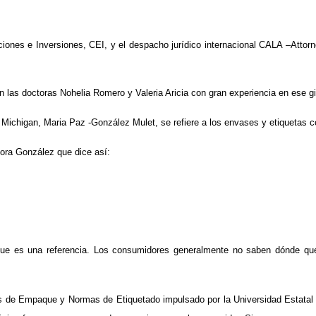
aciones e Inversiones, CEI, y el despacho jurídico internacional CALA –Atto
án las doctoras Nohelia Romero y Valeria Aricia con gran experiencia en ese g
Michigan, Maria Paz -González Mulet, se refiere a los envases y etiquetas co
tora González que dice así:
rque es una referencia. Los consumidores generalmente no saben dónde que
s de Empaque y Normas de Etiquetado impulsado por la Universidad Estatal de