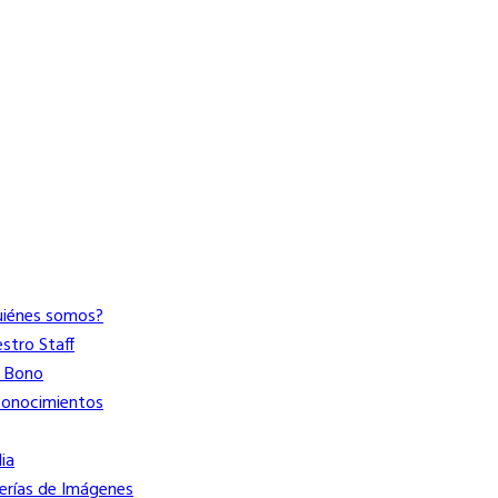
uiénes somos?
stro Staff
o Bono
conocimientos
ia
erías de Imágenes