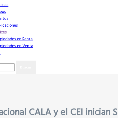
icias
eos
entos
licaciones
íces
piedades en Renta
piedades en Venta
o
acional CALA y el CEI inician 