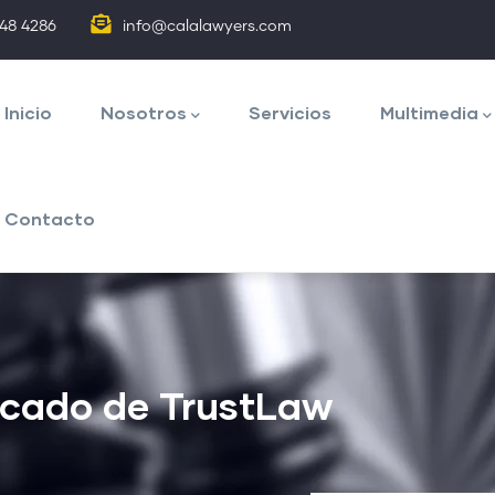
848 4286
info@calalawyers.com
avegación
rincipal
Inicio
Nosotros
Servicios
Multimedia
Contacto
cado de TrustLaw