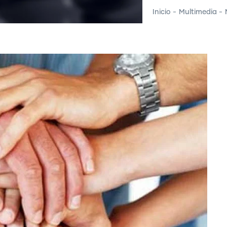
Inicio
-
Multimedia
-