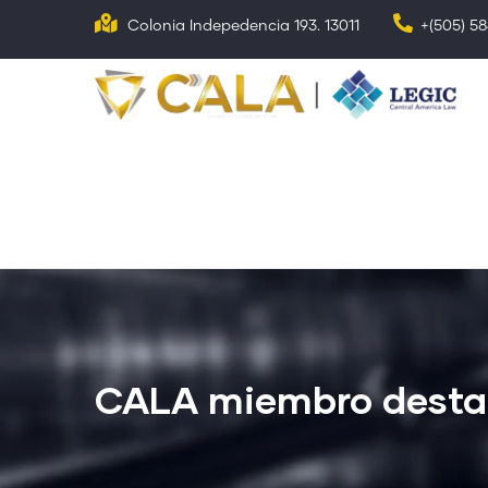
Pasar
Colonia Indepedencia 193. 13011
+(505) 5
al
contenido
N
p
principal
CALA miembro desta