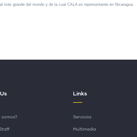
obal más grande del mundo y de la cual CALA es representante en Nicaragua.
 Us
Links
s somos?
Servicios
Staff
Multimedia