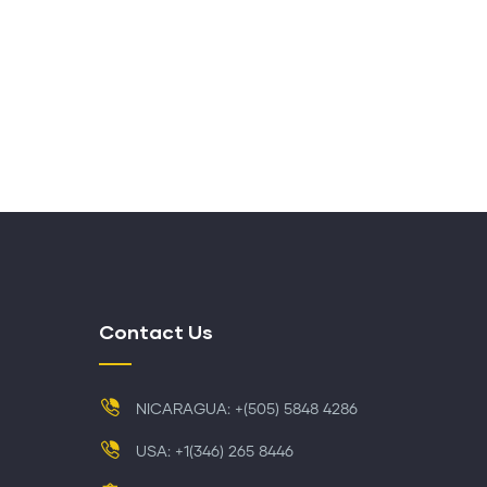
Contact Us
NICARAGUA: +(505) 5848 4286
USA: +1(346) 265 8446