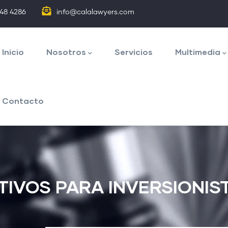
848 4286
info@calalawyers.com
avegación
rincipal
Inicio
Nosotros
Servicios
Multimedia
Contacto
NTIVOS PARA INVERSIONI