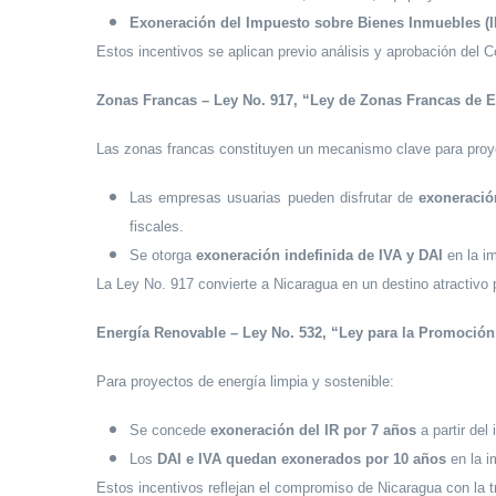
Exoneración del Impuesto sobre Bienes Inmuebles (IB
Estos incentivos se aplican previo análisis y aprobación del C
Zonas Francas – Ley No. 917, “Ley de Zonas Francas de E
Las zonas francas constituyen un mecanismo clave para proye
Las empresas usuarias pueden disfrutar de
exoneració
fiscales.
Se otorga
exoneración indefinida de IVA y DAI
en la im
La Ley No. 917 convierte a Nicaragua en un destino atractivo pa
Energía Renovable – Ley No. 532, “Ley para la Promoción
Para proyectos de energía limpia y sostenible:
Se concede
exoneración del IR por 7 años
a partir del
Los
DAI e IVA quedan exonerados por 10 años
en la i
Estos incentivos reflejan el compromiso de Nicaragua con la tr