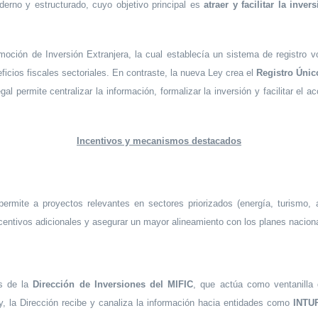
erno y estructurado, cuyo objetivo principal es
atraer y facilitar la inver
oción de Inversión Extranjera, la cual establecía un sistema de registro vo
ficios fiscales sectoriales. En contraste, la nueva Ley crea el
Registro Únic
permite centralizar la información, formalizar la inversión y facilitar el a
Incentivos y mecanismos destacados
ermite a proyectos relevantes en sectores priorizados (energía, turismo, ag
entivos adicionales y asegurar un mayor alineamiento con los planes naciona
és de la
Dirección de Inversiones del MIFIC
, que actúa como ventanilla 
oy, la Dirección recibe y canaliza la información hacia entidades como
INTU