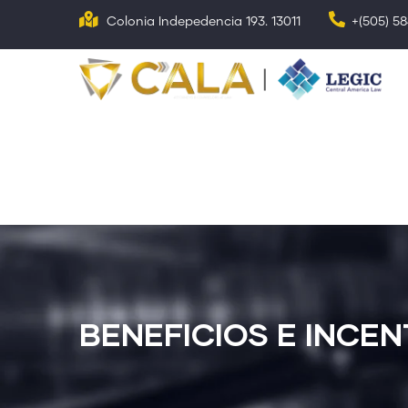
Pasar
Colonia Indepedencia 193. 13011
+(505) 5
al
contenido
N
p
principal
BENEFICIOS E INCE