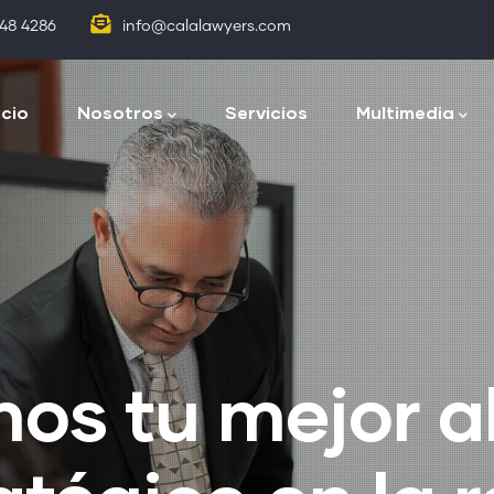
848 4286
info@calalawyers.com
egación
cipal
icio
Nosotros
Servicios
Multimedia
os tu mejor a