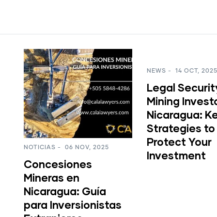
NEWS
-
14 OCT, 2025
NOTICIAS
-
14 OCT, 
Legal Security for
Seguridad Jur
Mining Investors in
para Inversio
Nicaragua: Key
Mineros en
Strategies to
Nicaragua: C
Protect Your
para Proteger
Investment
Inversión