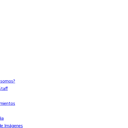
 somos?
taff
mientos
ia
 de Imágenes