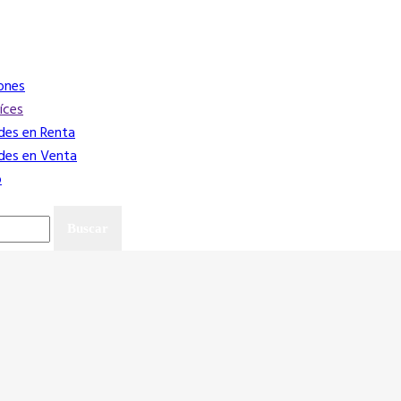
ones
íces
des en Renta
des en Venta
o