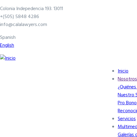
Pasar
Colonia Indepedencia 193. 13011
al
+(505) 5848 4286
contenido
info@calalawyers.com
principal
Spanish
English
Inicio
Navegación
Nosotros
principal
¿Quiénes
Nuestro S
Pro Bono
Reconoci
Servicios
Multimed
Galerías