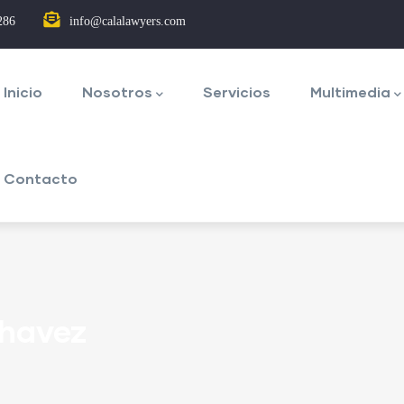
286
info@calalawyers.com
avegación
rincipal
Inicio
Nosotros
Servicios
Multimedia
Contacto
Chavez