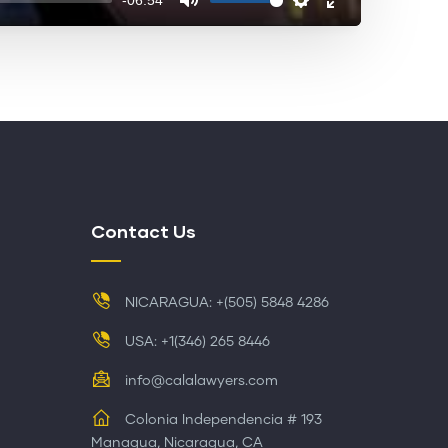
Contact Us
NICARAGUA: +(505) 5848 4286
USA: +1(346) 265 8446
info@calalawyers.com
Colonia Independencia # 193
Managua, Nicaragua, CA