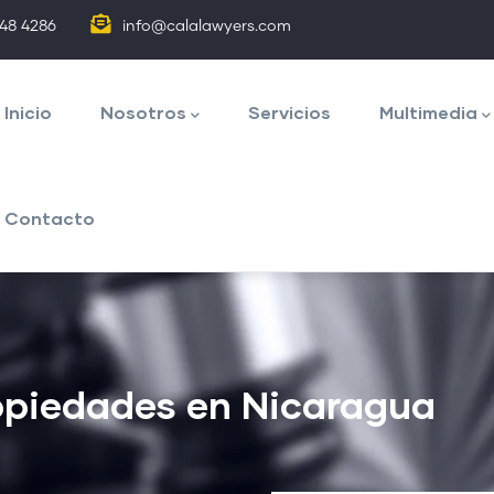
848 4286
info@calalawyers.com
avegación
rincipal
Inicio
Nosotros
Servicios
Multimedia
Contacto
ropiedades en Nicaragua