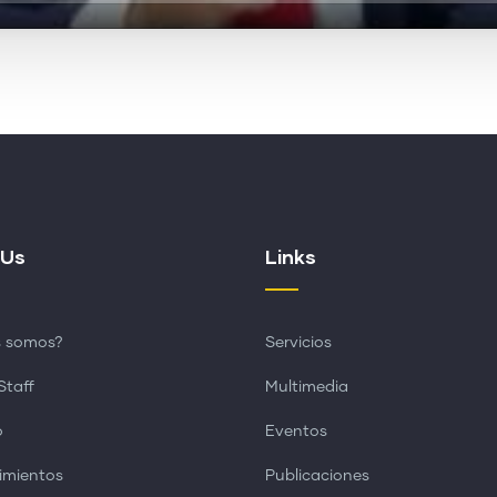
 Us
Links
s somos?
Servicios
Staff
Multimedia
o
Eventos
imientos
Publicaciones