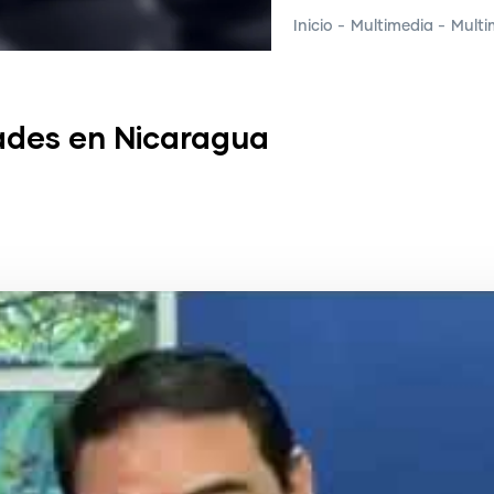
Inicio
-
Multimedia
-
Multi
dades en Nicaragua