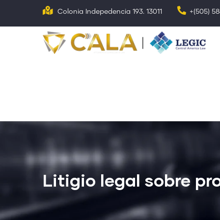
Pasar
Colonia Indepedencia 193. 13011
+(505) 5
al
contenido
N
p
principal
Litigio legal sobre p