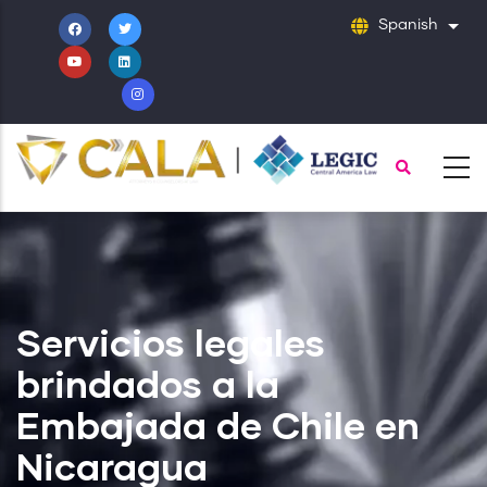
Pasar
Spanish
List
al
contenido
principal
Servicios legales
brindados a la
Embajada de Chile en
Nicaragua